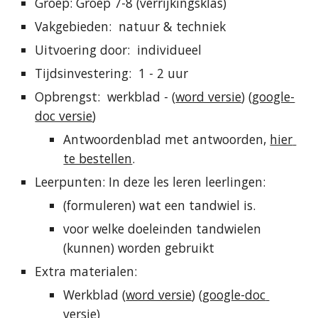
Groep: Groep 7-8 (verrijkingsklas)
Vakgebieden:  natuur & techniek
Uitvoering door:  individueel
Tijdsinvestering:  1 - 2 uur
Opbrengst:  werkblad - 
(
word versie
) (
google-
doc versie
) 
Antwoordenblad met antwoorden, 
hier 
te bestellen
.
Leerpunten: In deze les leren leerlingen:
(formuleren) wat een tandwiel is.
voor welke doeleinden tandwielen 
(kunnen) worden gebruikt
Extra materialen: 
W
erkblad (
word versie
) (
google-doc 
versie
)